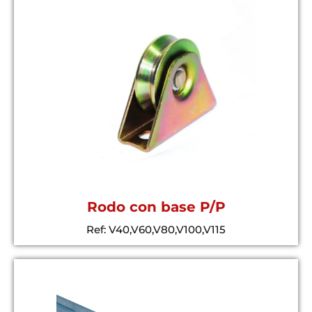
Rodo con base P/P
Ref: V40,V60,V80,V100,V115