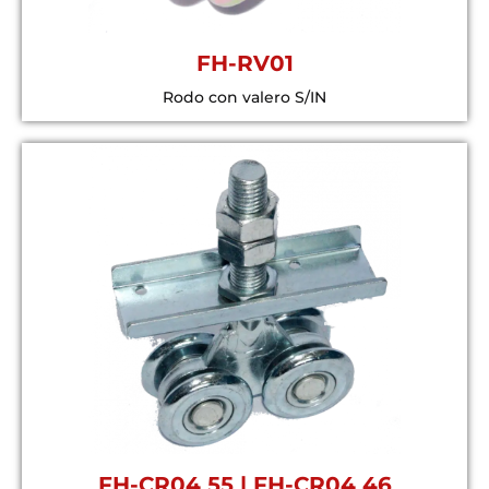
FH-RV01
Rodo con valero S/IN
FH-CR04 55 | FH-CR04 46