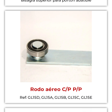
Bisagra superior para portón abatible
Rodo aéreo C/P P/P
Ref: GL15D, GL15A, GL15B, GL15C, GL15E